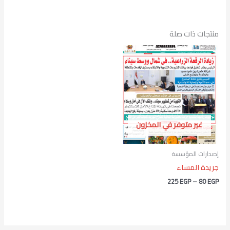
منتجات ذات صلة
نطاق
السعر:
من
خلال
غير متوفر في المخزون
إصدارات المؤسسة
جريدة المساء
225
EGP
–
80
EGP