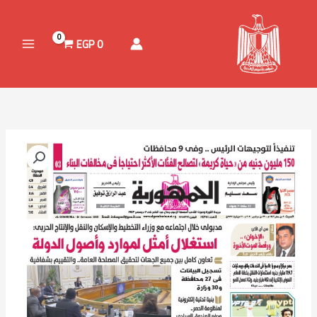
خطي
لى
لمحتوى
EGP
0
نطاق
كمية
السعر:
جريدة
من
الجمهورية
خلال