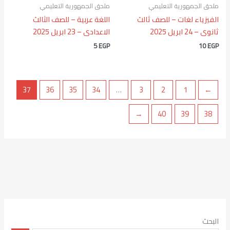
ملحق الجمهورية التعليمي
ملحق الجمهورية التعليمي
الفيزياء لغات – للصف ثالث
اللغة عربية – للصف الثالث
ثانوى – 24 ابريل 2025
الاعدادى – 23 ابريل 2025
5
EGP
10
EGP
37
36
35
34
…
3
2
1
→
←
40
39
38
البحث