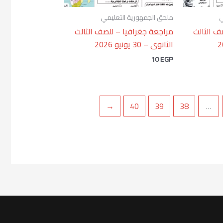
ي
ملحق الجمهورية التعليمي
ف الثالث
مراجعة جغرافيا – للصف الثالث
الثانوى – 30 يونيو 2026
10
EGP
←
40
39
38
…