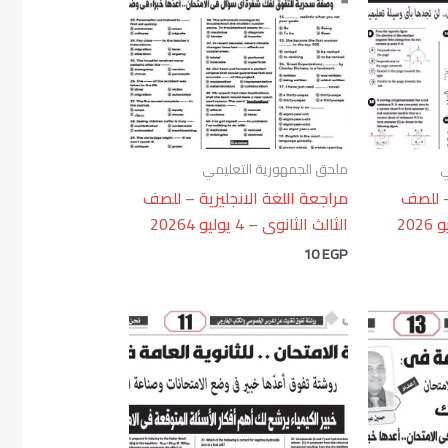
ي
ملحق الجمهورية التعليمي
– للصف
مراجعة اللغة الانجليزية – للصف
الثالث الثانوى – 4 يوليو 20264
10
EGP