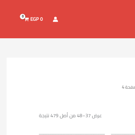
تم
الفرز
حسب
الأحدث
EGP
0
فحة 4
عرض 37–48 من أصل 479 نتيجة