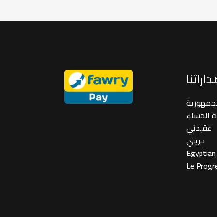
اراتنا
لجمهورية
ة المساء
عقيدتي
حريتي
Egyptian
Le Progr