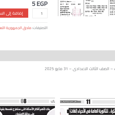
5
EGP
-
31
إضافة إلى الس
مايو
2025
التصنيفات:
ملحق الجمهورية التع
الثالث الاعدادى – 31 مايو 2025