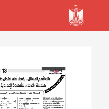
خطي
لى
لمحتوى