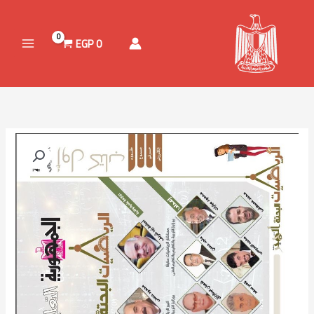
خطي
لى
لمحتوى
EGP
0
نطاق
كمية
السعر:
كتاب
من
الرياضيات
البحتة
خلال