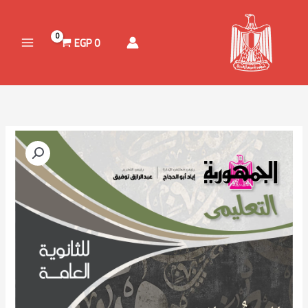
خطي
لى
لمحتوى
EGP
0
نطاق
كمية
السعر:
كتاب
من
اللغة
العربية
خلال