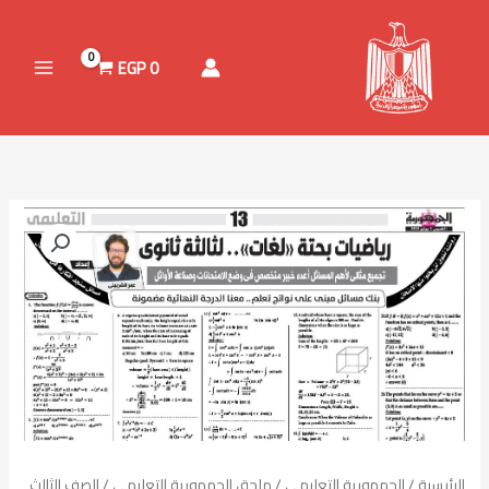
خطي
لى
لمحتوى
EGP
0
كمية
مراجعة
-
رياضيات
البحتة
لغات
-
للصف
الثالث
الثانوى
-
الرئيسية
/
الجمهورية التعليمي
/
ملحق الجمهورية التعليمي
/
الصف الثالث