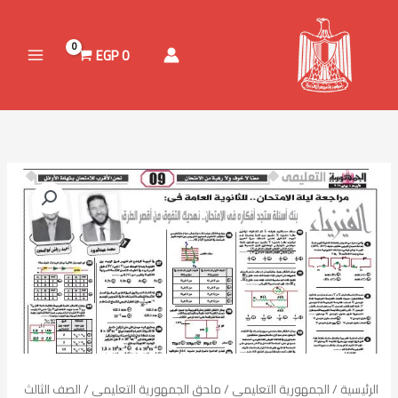
خطي
لى
لمحتوى
EGP
0
كمية
مراجعة
فيزياء
–
للصف
الثالث
الثانوى
–
8
يوليو
الرئيسية
/
الجمهورية التعليمي
/
ملحق الجمهورية التعليمي
/
الصف الثالث
2026