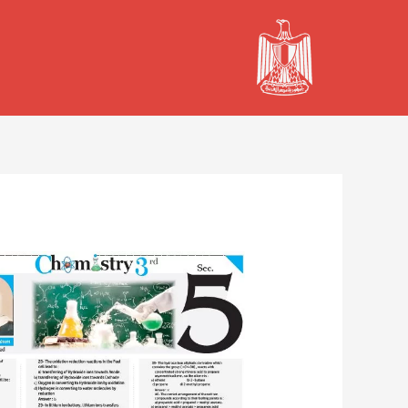
خطي
لى
لمحتوى