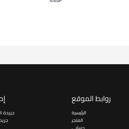
10
EGP
روابط الموقع
إصد
الرئيسية
جريدة ا
المتجر
جريد
حسابي