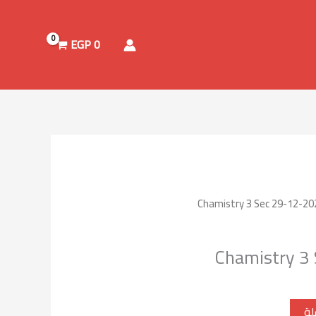
EGP
0
Chamistry 3
لة