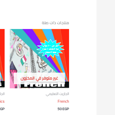
منتجات ذات صلة
غير متوفر في المخزون
الجازيت التعليمي
الجا
ics
French
EGP
50
EGP