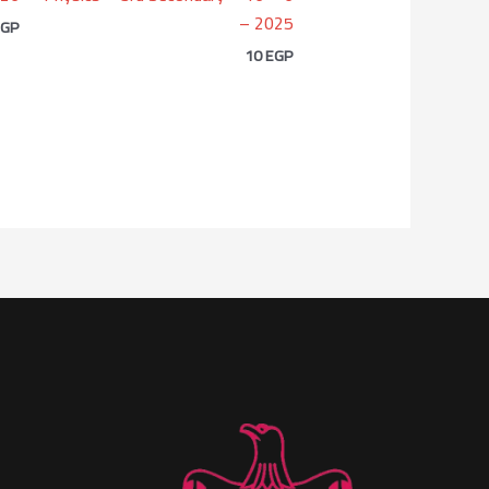
– 2025
EGP
10
EGP