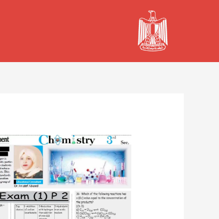
خطي
لى
لمحتوى