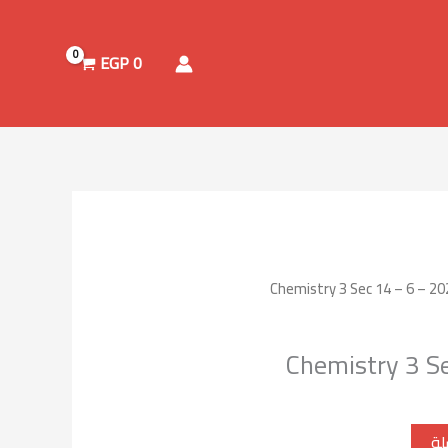
EGP
0
Chemistry 3 S
لة