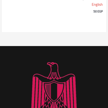
English
50
EGP