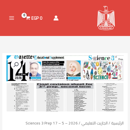
خطي
لى
لمحتوى
EGP
0
كمية
Sciences
3
Prep
17
-
5
-
2026
الرئيسية
/
الجازيت التعليمي
/ Sciences 3 Prep 17 – 5 – 2026