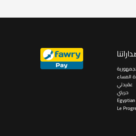
اراتنا
لجمهورية
ة المساء
عقيدتي
حريتي
Egyptian
Le Progr