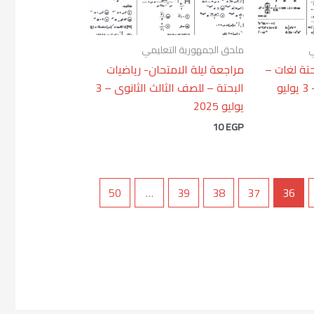
ي
ملحق الجمهورية التعليمي
حتة لغات –
مراجعة ليلة الامتحان- رياضيات
للصف الثالث الثانوى – 3 يوليو
البحتة – للصف الثالث الثانوى – 3
يوليو 2025
10
EGP
50
…
39
38
37
36