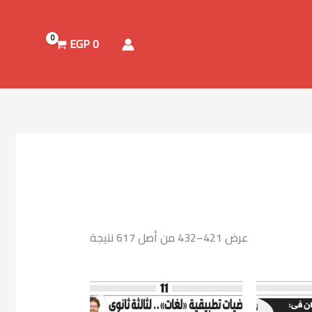
تم
الفرز
حسب
الأحدث
EGP
0
عرض 421–432 من أصل 617 نتيجة