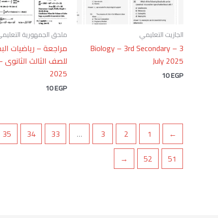
الجازيت التعليمي
ملحق الجمهورية التعليم
Biology – 3rd Secondary – 3
مراجعة – رياضيات الب
July 2025
2025
10
EGP
10
EGP
35
34
33
…
3
2
1
→
←
52
51